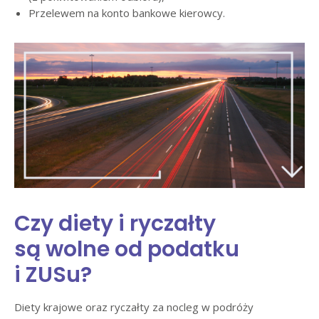
Przelewem na konto bankowe kierowcy.
Czy diety i ryczałty
są wolne od podatku
i ZUSu?
Diety krajowe oraz ryczałty za nocleg w podróży