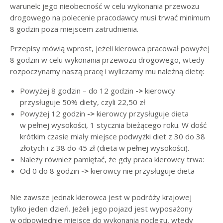
warunek: jego nieobecność w celu wykonania przewozu
drogowego na polecenie pracodawcy musi trwać minimum
8 godzin poza miejscem zatrudnienia.
Przepisy mówią wprost, jeżeli kierowca pracował powyżej
8 godzin w celu wykonania przewozu drogowego, wtedy
rozpoczynamy naszą pracę i wyliczamy mu należną dietę:
Powyżej 8 godzin – do 12 godzin
->
kierowcy
przysługuje 50% diety, czyli 22,50 zł
Powyżej 12 godzin
->
kierowcy przysługuje dieta
w pełnej wysokości, 1 stycznia bieżącego roku. W dość
krótkim czasie miały miejsce podwyżki diet z 30 do 38
złotych i z 38 do 45 zł (dieta w pełnej wysokości).
Należy również pamiętać, że gdy praca kierowcy trwa:
Od 0 do 8 godzin
->
kierowcy nie przysługuje dieta
Nie zawsze jednak kierowca jest w podróży krajowej
tylko jeden dzień. Jeżeli jego pojazd jest wyposażony
w odpowiednie miejsce do wykonania noclegu, wtedy