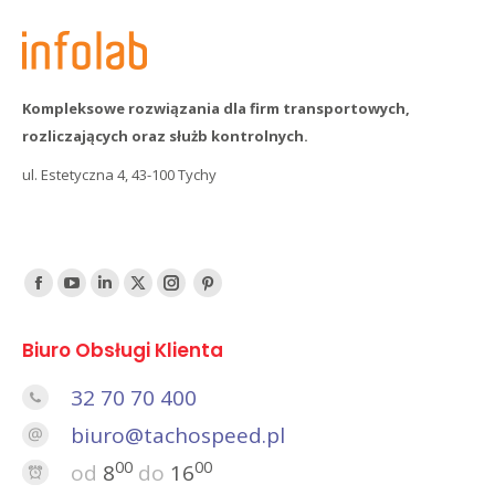
Kompleksowe rozwiązania dla firm transportowych,
rozliczających oraz służb kontrolnych.
ul. Estetyczna 4, 43-100 Tychy
Find us on:
Facebook
YouTube
Linked
Twitter
Instagram
Pinterest
In
Biuro Obsługi Klienta
32 70 70 400
biuro@tachospeed.pl
00
00
od
8
do
16