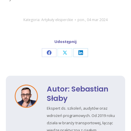
Kategoria:
Artykuły eksperckie
pon., 04 mar 2024
Udostępnij
Share
Share
Share
on
on
on
Facebook
X
LinkedIn
Autor:
Sebastian
Słaby
Ekspert ds. szkoleń, audytów oraz
wdrożeń programowych. Od 2019 roku
działa w branży transportowej, łącząc
wiedzę praktyczną z ciągłym