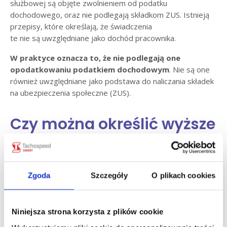
służbowej są objęte zwolnieniem od podatku
dochodowego, oraz nie podlegają składkom ZUS. Istnieją
przepisy, które określają, że świadczenia
te nie są uwzględniane jako dochód pracownika.
W praktyce oznacza to, że nie podlegają one
opodatkowaniu podatkiem dochodowym
. Nie są one
również uwzględniane jako podstawa do naliczania składek
na ubezpieczenia społeczne (ZUS).
Czy można określić wyższe
stawki diet i noclegów niż
te określone w przepisach?
Zgoda
Szczegóły
O plikach cookies
Biorąc pod uwagę, że od 2 lutego 2022 roku w wyniki
zmian z
Pakietu Mobilności
wzrosły koszty zatrudnienia
kierowcy (nie można już dużej części jego wynagrodzenia
Niniejsza strona korzysta z plików cookie
uzupełniać dietami z tytułu podróży zagranicznej) –