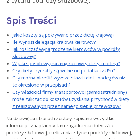
z tytułu podróży służbowej.
Spis Treści
Jakie koszty są pokrywane przez dietę krajową?
Ile wynosi delegacja krajowa kierowcy?
Jak rozliczać wynagrodzenie kierowców w podróży
służbowej?
W jaki sposób wypłacamy kierowcy diety i noclegi?
Czy diety i ryczałty są wolne od podatku i ZUSu?
Czy można określić wyższe stawki diet i noclegów niż
te określone w przepisach?
Czy właściciel firmy transportowej (samozatrudniony)
może zaliczać do kosztów uzyskania przychodów diety
z realizowanych przez samego siebie przewozów?
Na dziewięciu stronach zostały zapisane wszystkie
informacje. Znajdziemy tam zagadnienia dotyczące:
podróży służbowej, rozliczenia z tytułu podróży służbowej,