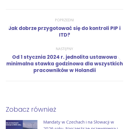
Nawigacja
POPRZEDNI
Jak dobrze przygotować się do kontroli PIP i
Poprzedni
wpisów
ITD?
wpis:
NASTĘPNY
Od 1 stycznia 2024 r. jednolita ustawowa
Następny
minimalna stawka godzinowa dla wszystkich
wpis:
pracowników w Holandii
Zobacz również
Mandaty w Czechach i na Słowacji w
2026 roku. Najczęstsze przewinienia i