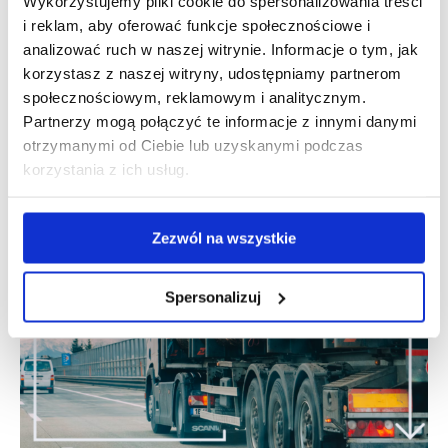
Wykorzystujemy pliki cookie do spersonalizowania treści
poszukiwanie dodatkowych kosztów dla pracodawcy może
i reklam, aby oferować funkcje społecznościowe i
okazać się nieco zgubne.
analizować ruch w naszej witrynie. Informacje o tym, jak
Pamiętajmy: jeśli określimy diety pracownikowi
korzystasz z naszej witryny, udostępniamy partnerom
zatrudnionemu na poziomie wyższym niż te, które
społecznościowym, reklamowym i analitycznym.
są określone w rozporządzeniu, to od wartości powyżej
Partnerzy mogą połączyć te informacje z innymi danymi
pełnej diety będziemy musieli zapłacić podatek.
otrzymanymi od Ciebie lub uzyskanymi podczas
korzystania z ich usług.
Zostało to bardzo dobrze opisane w piśmie z dnia 10
lutego 2023 roku
Dyrektora Krajowej Informacji
Skarbowej
(0115-KDIT2.4011.616.2022.2.ENB).
Zezwól na wszystkie
Spersonalizuj