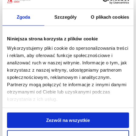
zapisów w umowie o pracę pełnoetatowego
kierowcy zawodowego zostało skonstruowane
Zgoda
Szczegóły
O plikach cookies
zgodnie z obowiązującymi przepisami: Jakie
z poniższych zapisów w umowie o pracę
pełnoetatowego kierowcy zawodowego zostało
Niniejsza strona korzysta z plików cookie
skonstruowane zgodnie z obowiązującymi
przepisami: Wynagrodzenie zasadnicze wynosi
Wykorzystujemy pliki cookie do spersonalizowania treści
3000 zł netto, plus dodatek w wysokości 0,25 zł
i reklam, aby oferować funkcje społecznościowe i
netto za każdy przejechany…
analizować ruch w naszej witrynie. Informacje o tym, jak
korzystasz z naszej witryny, udostępniamy partnerom
społecznościowym, reklamowym i analitycznym.
Partnerzy mogą połączyć te informacje z innymi danymi
otrzymanymi od Ciebie lub uzyskanymi podczas
korzystania z ich usług.
Zezwól na wszystkie