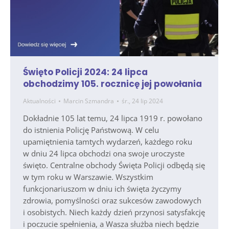
Święto Policji 2024: 24 lipca
obchodzimy 105. rocznicę jej powołania
Aktualności
Marcin Szmandra
śr., 24 lip 2024
Dokładnie 105 lat temu, 24 lipca 1919 r. powołano
do istnienia Policję Państwową. W celu
upamiętnienia tamtych wydarzeń, każdego roku
w dniu 24 lipca obchodzi ona swoje uroczyste
święto. Centralne obchody Święta Policji odbędą się
w tym roku w Warszawie. Wszystkim
funkcjonariuszom w dniu ich święta życzymy
zdrowia, pomyślności oraz sukcesów zawodowych
i osobistych. Niech każdy dzień przynosi satysfakcję
i poczucie spełnienia, a Wasza służba niech będzie