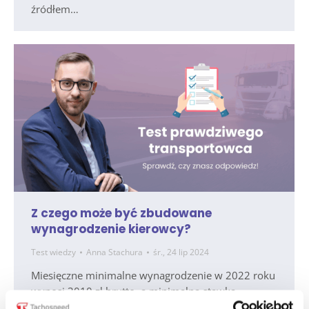
źródłem…
Z czego może być zbudowane
wynagrodzenie kierowcy?
Test wiedzy
Anna Stachura
śr., 24 lip 2024
Miesięczne minimalne wynagrodzenie w 2022 roku
wynosi 3010 zł brutto, a minimalna stawka
godzinowa to 19,70 zł brutto. Które z poniższych