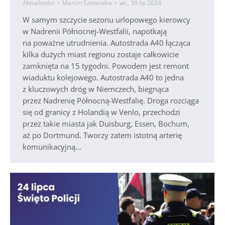
Aktualności
Marcin Szmandra
wt., 30 lip 2024
W samym szczycie sezonu urlopowego kierowcy
w Nadrenii Północnej-Westfalii, napotkają
na poważne utrudnienia. Autostrada A40 łącząca
kilka dużych miast regionu zostaje całkowicie
zamknięta na 15 tygodni. Powodem jest remont
wiaduktu kolejowego. Autostrada A40 to jedna
z kluczowych dróg w Niemczech, biegnąca
przez Nadrenię Północną-Westfalię. Droga rozciąga
się od granicy z Holandią w Venlo, przechodzi
przez takie miasta jak Duisburg, Essen, Bochum,
aż po Dortmund. Tworzy zatem istotną arterię
komunikacyjną…