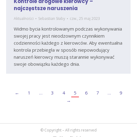
Kontrole drogowe kierowcy –
najczęstsze naruszenia
Aktualności
Sebastian Słaby
czw., 25 maj 2023
Widmo bycia kontrolowanym podczas wykonywania
swojej pracy jest nieodzownym czynnikiem
codzienności każdego z kierowców. Aby ewentualna
kontrola przebiegła w sposób niepowodujący
naruszeń kierowcy muszą starannie wykonywać
swoje obowiązku każdego dnia.
←
1
…
3
4
5
6
7
…
9
→
© Copyright – All rights reserved