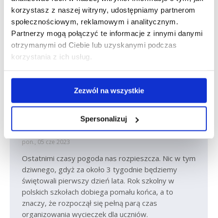
korzystasz z naszej witryny, udostępniamy partnerom
społecznościowym, reklamowym i analitycznym.
Partnerzy mogą połączyć te informacje z innymi danymi
otrzymanymi od Ciebie lub uzyskanymi podczas
korzystania z ich usług.
Bezpieczny autobus i spokojny rodzic.
Zezwól na wszystkie
Jak zadbać o bezpieczeństwo swoich
dzieci podczas wypoczynku?
Spersonalizuj
Aktualności
,
Artykuły eksperckie
Sebastian Słaby
pon., 05 cze 2023
Ostatnimi czasy pogoda nas rozpieszcza. Nic w tym
dziwnego, gdyż za około 3 tygodnie będziemy
świętowali pierwszy dzień lata. Rok szkolny w
polskich szkołach dobiega pomału końca, a to
znaczy, że rozpoczął się pełną parą czas
organizowania wycieczek dla uczniów.