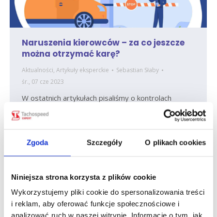
Naruszenia kierowców – za co jeszcze
można otrzymać karę?
Aktualności
,
Artykuły eksperckie
Sebastian Słaby
śr., 07 cze 2023
W ostatnich artykułach pisaliśmy o kontrolach
Inspekcji Transportu Drogowego i
najpopularniejszych karach, które są nakładane na
kierowcę, firmę i zarządzającego transportem.
Teraz przybliżymy tematykę raportów kontrolnych
Zgoda
Szczegóły
O plikach cookies
czasu pracy, czyli zestawieniu pięciu kar, które
mogą się nam przydarzyć.
Niniejsza strona korzysta z plików cookie
Wykorzystujemy pliki cookie do spersonalizowania treści
i reklam, aby oferować funkcje społecznościowe i
analizować ruch w naszej witrynie. Informacje o tym, jak