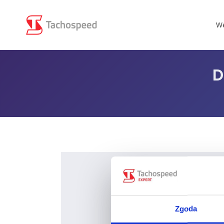
We
D
Zgoda