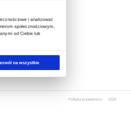
ołecznościowe i analizować
artnerom społecznościowym,
anymi od Ciebie lub
ezwól na wszystkie
Polityka prywatności
2026