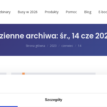
binary
Busy w 2026
Produkty
Pomoc
Blog
E-boo
zienne archiwa:
śr., 14 cze 20
Jesteś tutaj:
Strona główna
2023
czerwiec
14
Szczegóły