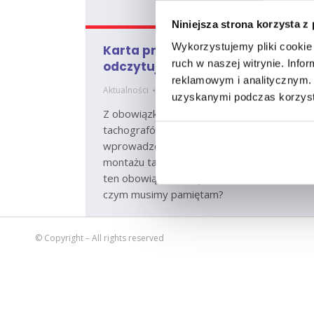
Niniejsza strona korzysta z
Wykorzystujemy pliki cookie 
Karta przedsiębiorstwa – kiedy
ruch w naszej witrynie. Inf
odczytujemy dane?
reklamowym i analitycznym. 
Aktualności
Patryk Stanisz
śr., 14 cze 2023
uzyskanymi podczas korzysta
Z obowiązkiem pobierania danych z
tachografów spotykamy się od samego
wprowadzenia na rynek europejski normy
montażu tachografów cyfrowych. Czym jest
ten obowiązek? Jak pobierać takie dane? I o
czym musimy pamiętam?
© Copyright – All rights reserved