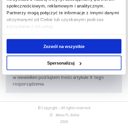
społecznościowym, reklamowym i analitycznym.
Partnerzy mogą połączyć te informacje z innymi danymi
Przeprawa promem i podróż pociągiem
otrzymanymi od Ciebie lub uzyskanymi podczas
– wszystko co musisz wiedzieć!
korzystania z ich usług.
Artykuły eksperckie
Sebastian Słaby
pon., 23 paź 2023
Przyszła pora rozpocząć kolejny październikowy
Zezwól na wszystkie
tydzień, a wraz z nim czas omówić kolejny istotny
artykuł rozporządzenia 561. Tym razem
Spersonalizuj
przybliżymy Ci tematykę przepraw promowych i
kolejowych, która została ściśle określona i zapisana
w niewielkim pod kątem treści artykule 9. tego
rozporządzenia.
© Copyright – All rights reserved
Menu PL dolne
2026