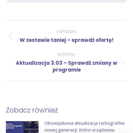
Nawigacja
POPRZEDNI
Poprzedni
W zestawie taniej – sprawdź ofertę!
wpisów
wpis:
NASTĘPNY
Aktualizacja 3.03 – Sprawdź zmiany w
Następny
programie
wpis:
Zobacz również
Obowiązkowa aktualizacja tachografów
nowej generacji. Które urządzenia