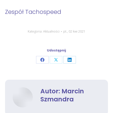
Zespół Tachospeed
Kategoria:
Aktualności
pt., 02 kwi 2021
Udostępnij
Share
Share
Share
on
on
on
Facebook
X
LinkedIn
Autor:
Marcin
Szmandra