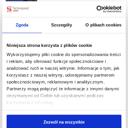
trzeba zaktualizować i kiedy?
pt., 07 sie 2026
Zgoda
Szczegóły
O plikach cookies
Zniesienie opłaty e-TOLL dla pojazdów
lekkich z przyczepą od 21 września
2026 r.
Niniejsza strona korzysta z plików cookie
pt., 31 lip 2026
Wykorzystujemy pliki cookie do spersonalizowania treści
Zwrot myta we Włoszech za korki.
i reklam, aby oferować funkcje społecznościowe i
Przewoźnik może odzyskać nawet
analizować ruch w naszej witrynie. Informacje o tym, jak
100% opłaty.
korzystasz z naszej witryny, udostępniamy partnerom
społecznościowym, reklamowym i analitycznym.
pt., 24 lip 2026
Partnerzy mogą połączyć te informacje z innymi danymi
otrzymanymi od Ciebie lub uzyskanymi podczas
European Labour Authority (ELA)
wyjaśniła nowe obowiązki dla busów w
korzystania z ich usług.
transporcie międzynarodowym.
pt., 17 lip 2026
Zezwól na wszystkie