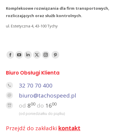
Kompleksowe rozwiązania dla firm transportowych,
rozliczających oraz służb kontrolnych.
ul. Estetyczna 4, 43-100 Tychy
Find us on:
Facebook
YouTube
Linked
Twitter
Instagram
Pinterest
In
Biuro Obsługi Klienta
32 70 70 400
biuro@tachospeed.pl
00
00
od
8
do
16
(od poniedziałku do piątku)
Przejdź do zakładki
kontakt