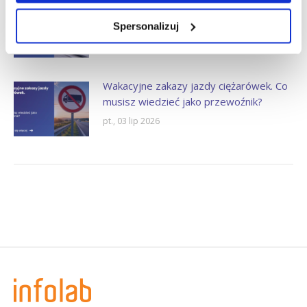
Kontrole umów cywilnoprawnych po 8
lipca 2026. PIP zapowiada nową jakość.
Spersonalizuj
pt., 10 lip 2026
Wakacyjne zakazy jazdy ciężarówek. Co
musisz wiedzieć jako przewoźnik?
pt., 03 lip 2026