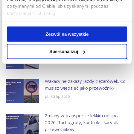
otrzymanymi od Ciebie lub uzyskanymi podczas
European Labour Authority (ELA)
korzystania z ich usług.
wyjaśniła nowe obowiązki dla busów w
transporcie międzynarodowym.
pt., 17 lip 2026
Zezwól na wszystkie
Kontrole umów cywilnoprawnych po 8
Spersonalizuj
lipca 2026. PIP zapowiada nową jakość.
pt., 10 lip 2026
Wakacyjne zakazy jazdy ciężarówek. Co
musisz wiedzieć jako przewoźnik?
pt., 03 lip 2026
Zmiany w transporcie lekkim od lipca
2026. Tachografy, kontrole i kary dla
przewoźników.