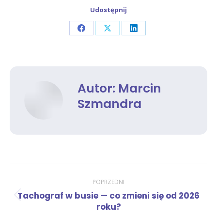
Udostępnij
Share
Share
Share
on
on
on
Facebook
X
LinkedIn
Autor:
Marcin
Szmandra
Nawigacja
POPRZEDNI
Tachograf w busie — co zmieni się od 2026
Poprzedni
wpisów
roku?
wpis: