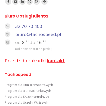
Find us on:
Facebook
YouTube
Linked
Twitter
Instagram
Pinterest
In
Biuro Obsługi Klienta
32 70 70 400
biuro@tachospeed.pl
00
00
od
8
do
16
(od poniedziałku do piątku)
Przejdź do zakładki
kontakt
Tachospeed
Program dla Firm Transportowych
Program dla Biur Rachunkowych
Program dla Służb Kontrolnych
Program dla Uczelni Wyższych