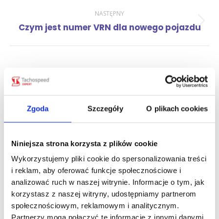
NASTĘPNY
Następny
Czym jest numer VRN dla nowego pojazdu
wpis:
Zobacz również
Zgoda
Szczegóły
O plikach cookies
Zniesienie opłaty e-TOLL dla pojazdów
lekkich z przyczepą od 21 września
2026 r.
Niniejsza strona korzysta z plików cookie
pt., 31 lip 2026
Wykorzystujemy pliki cookie do spersonalizowania treści
i reklam, aby oferować funkcje społecznościowe i
Zwrot myta we Włoszech za korki.
analizować ruch w naszej witrynie. Informacje o tym, jak
Przewoźnik może odzyskać nawet
korzystasz z naszej witryny, udostępniamy partnerom
100% opłaty.
społecznościowym, reklamowym i analitycznym.
pt., 24 lip 2026
Partnerzy mogą połączyć te informacje z innymi danymi