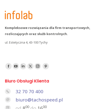
Kompleksowe rozwiązania dla firm transportowych,
rozliczających oraz służb kontrolnych.
ul. Estetyczna 4, 43-100 Tychy
Find us on:
Facebook
YouTube
Linked
Twitter
Instagram
Pinterest
In
Biuro Obsługi Klienta
32 70 70 400
biuro@tachospeed.pl
00
00
od
8
do
16