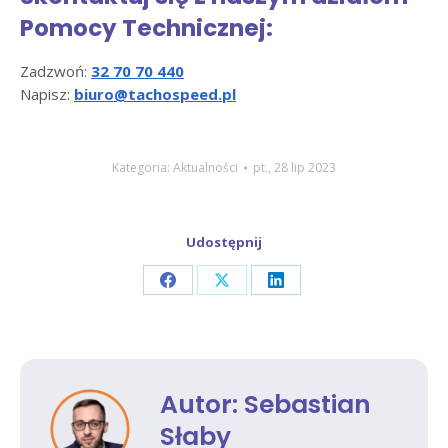
Pomocy Technicznej:
Zadzwoń:
32 70 70 440
Napisz:
biuro@tachospeed.pl
Kategoria:
Aktualności
pt., 28 lip 2023
Udostępnij
Share
Share
Share
on
on
on
Facebook
X
LinkedIn
Autor:
Sebastian
Słaby