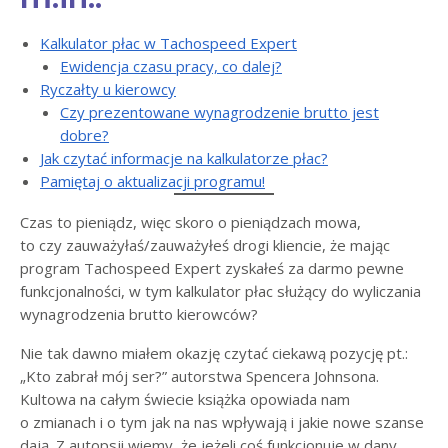
Kalkulator płac w Tachospeed Expert
Ewidencja czasu pracy, co dalej?
Ryczałty u kierowcy
Czy prezentowane wynagrodzenie brutto jest
dobre?
Jak czytać informacje na kalkulatorze płac?
Pamiętaj o aktualizacji programu!
Czas to pieniądz, więc skoro o pieniądzach mowa,
to czy zauważyłaś/zauważyłeś drogi kliencie, że mając
program Tachospeed Expert zyskałeś za darmo pewne
funkcjonalności, w tym kalkulator płac służący do wyliczania
wynagrodzenia brutto kierowców?
Nie tak dawno miałem okazję czytać ciekawą pozycję pt.:
„Kto zabrał mój ser?” autorstwa Spencera Johnsona.
Kultowa na całym świecie książka opowiada nam
o zmianach i o tym jak na nas wpływają i jakie nowe szanse
dają. Z autopsji wiemy, że jeżeli coś funkcjonuje w dany