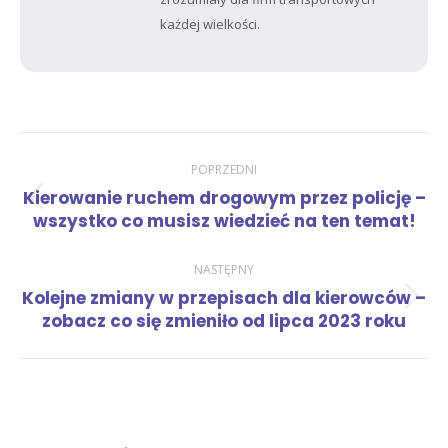
każdej wielkości.
Nawigacja
POPRZEDNI
Kierowanie ruchem drogowym przez policję –
Poprzedni
wpisów
wszystko co musisz wiedzieć na ten temat!
wpis:
NASTĘPNY
Kolejne zmiany w przepisach dla kierowców –
Następny
zobacz co się zmieniło od lipca 2023 roku
wpis: