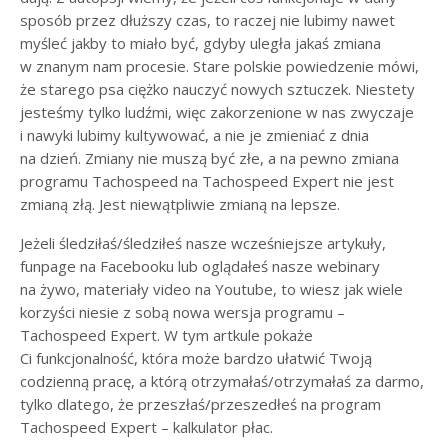
sposób przez dłuższy czas, to raczej nie lubimy nawet
myśleć jakby to miało być, gdyby uległa jakaś zmiana
w znanym nam procesie. Stare polskie powiedzenie mówi,
że starego psa ciężko nauczyć nowych sztuczek. Niestety
jesteśmy tylko ludźmi, więc zakorzenione w nas zwyczaje
i nawyki lubimy kultywować, a nie je zmieniać z dnia
na dzień. Zmiany nie muszą być złe, a na pewno zmiana
programu Tachospeed na Tachospeed Expert nie jest
zmianą złą. Jest niewątpliwie zmianą na lepsze.
Jeżeli śledziłaś/śledziłeś nasze wcześniejsze artykuły,
funpage na Facebooku lub oglądałeś nasze webinary
na żywo, materiały video na Youtube, to wiesz jak wiele
korzyści niesie z sobą nowa wersja programu –
Tachospeed Expert. W tym artkule pokaże
Ci funkcjonalność, która może bardzo ułatwić Twoją
codzienną pracę, a którą otrzymałaś/otrzymałaś za darmo,
tylko dlatego, że przeszłaś/przeszedłeś na program
Tachospeed Expert – kalkulator płac.