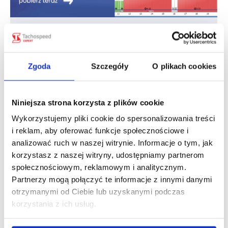
Nowa wersja programu Tachospeed
Expert już dostępna!
Aktualności
Sebastian Słaby
wt., 26 mar 2024
Zgoda
Szczegóły
O plikach cookies
Przygotowaliśmy aktualizację oprogramowania
Tachospeed Expert. Bądź na bieżąco! Zaktualizuj
program Tachospeed Expert do najnowszej wersji
Niniejsza strona korzysta z plików cookie
1.14. Lista zmian w wersji 1.14: Aktualizacja
Wykorzystujemy pliki cookie do spersonalizowania treści
programu dostępna jest pod tym linkiem:
i reklam, aby oferować funkcje społecznościowe i
Aktualizacja Tachospeed Expert 1.14. Demo
analizować ruch w naszej witrynie. Informacje o tym, jak
programu można pobrać tutaj: Tachospeed Expert
korzystasz z naszej witryny, udostępniamy partnerom
Demo.
społecznościowym, reklamowym i analitycznym.
Partnerzy mogą połączyć te informacje z innymi danymi
otrzymanymi od Ciebie lub uzyskanymi podczas
korzystania z ich usług.