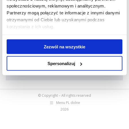
społecznościowym, reklamowym i analitycznym.
Partnerzy mogą połączyć te informacje z innymi danymi
Przewozy bilateralne – duże zmiany
otrzymanymi od Ciebie lub uzyskanymi podczas
przepisów od 21 sierpnia 2023 roku!
korzystania z ich usług.
Aktualności
,
Artykuły eksperckie
Sebastian Słaby
wt., 09 maj 2023
Zezwól na wszystkie
Ostatni czas jest wyjątkowo bogaty w różnego
rodzaju zmiany przepisów dotykające branżę
Spersonalizuj
transportową. Zmiany szykują się także w
przewozach bilateralnych.
© Copyright – All rights reserved
Menu PL dolne
2026