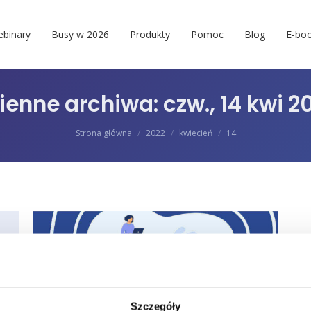
binary
Busy w 2026
Produkty
Pomoc
Blog
E-boo
ienne archiwa:
czw., 14 kwi 2
Jesteś tutaj:
Strona główna
2022
kwiecień
14
Szczegóły