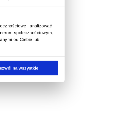
ołecznościowe i analizować
artnerom społecznościowym,
anymi od Ciebie lub
ezwól na wszystkie