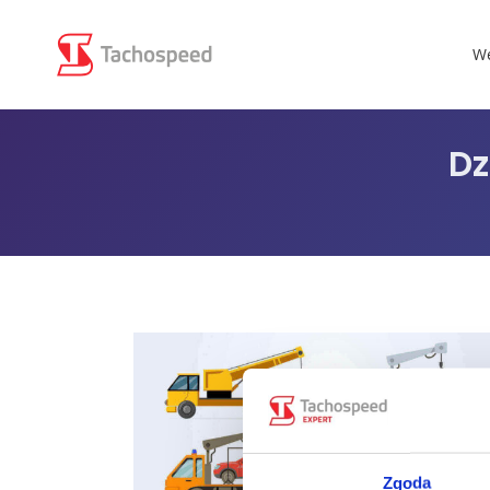
We
Dz
Zgoda