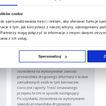
 plików cookie
Kolejne wymogi dla firm
do spersonalizowania treści i reklam, aby oferować funkcje sp
transportowych. Bądź gotowy
ormacje o tym, jak korzystasz z naszej witryny, udostępniamy p
przed 2023.
Partnerzy mogą połączyć te informacje z innymi danymi otrzym
Aktualności
,
Artykuły eksperckie
nia z ich usług.
Marcin Szmandra
czw., 14 kwi 2022
Od 1 marca 2022 roku, wprowadzono
przepisy wymagające coroczne
Spersonalizuj
Z
raportowania przez przedsiębiorstwa
transportowe, do organu, który wydał
zezwolenia na wykonywanie zawodu
przewoźnika drogowego informacji o liczbie
zatrudnionych osób w tym kierowców.
Coroczne raporty Treść omawianego
przepisu brzmi w sposób następujący:
Po uzyskaniu zezwolenia na wykonywanie
zawodu przewoźnika drogowego