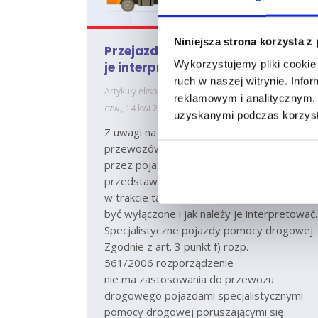
Niniejsza strona korzysta z
Przejazdy pomocy drogowej – jak
Wykorzystujemy pliki cookie 
je interpretować?
ruch w naszej witrynie. Inf
Artykuły eksperckie
Marcin Szmandra
reklamowym i analitycznym. 
czw., 14 kwi 2022
uzyskanymi podczas korzysta
Z uwagi na wiele wątpliwości dotyczących
przewozów, jakie mogą być wykonywane
przez pojazdy pomocy drogowej, poniżej
przedstawiamy jakie przepisy obowiązują
w trakcie takich przewozów, a jakie mogą
być wyłączone i jak należy je interpretować.
Specjalistyczne pojazdy pomocy drogowej
Zgodnie z art. 3 punkt f) rozp.
561/2006 rozporządzenie
nie ma zastosowania do przewozu
drogowego pojazdami specjalistycznymi
pomocy drogowej poruszającymi się