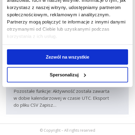
korzystasz z naszej witryny, udostępniamy partnerom
Tachospeed Viewer gratis do czytników
TS Pro
społecznościowym, reklamowym i analitycznym.
Partnerzy mogą połączyć te informacje z innymi danymi
Aktualności
Marcin Szmandra
śr., 10 mar 2021
otrzymanymi od Ciebie lub uzyskanymi podczas
Od dzisiaj do czytników TS Pro 2, TS Pro 1 i TS Pro
korzystania z ich usług.
Zero, dołączamy za darmo oprogramowanie
Tachospeed Viewer. Co potrafi Tachospeed
Viewer? Tachospeed Viewer to prosta aplikacja
Zezwól na wszystkie
do wyświetlania aktywności kierowcy. Umożliwia
ona podgląd następujących parametrów: jazda
Spersonalizuj
kierowcy gotowość do pracy odpoczynek praca inna
okres nieznany ( brak wpisu manualnego kierowcy! )
Pozostałe funkcje: Aktywność została zawarta
w dobie kalendarzowej w czasie UTC. Eksport
do pliku CSV Zapisz…
© Copyright – All rights reserved