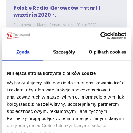
Polskie Radio Kierowców – start 1
września 2020 r.
Aktualności
Marcin Szmandra
śr., 03 cze 2020
Już niedługo, bo od 1 września 2020 roku, ruszy
całodobowe Polskie Radio Kierowców.
Programem radiowym, z którego dotychczas,
Zgoda
Szczegóły
O plikach cookies
od wielu lat, słuchają polscy kierowcy, jest „Radio
kierowców” w Programie Pierwszym
transmitowane parę minut przed każdą pełną
Niniejsza strona korzysta z plików cookie
godziną. Audycja ma długotrwałą tradycję,
gdyż jest transmitowana od roku 1974, pierwotnie
Wykorzystujemy pliki cookie do spersonalizowania treści
trwała ona 7 minut, dziś są to jedynie 2 minuty.
i reklam, aby oferować funkcje społecznościowe i
Przekazywane w audycji są aktualne informacje
analizować ruch w naszej witrynie. Informacje o tym, jak
na temat stanu dróg oraz wypadków.…
korzystasz z naszej witryny, udostępniamy partnerom
społecznościowym, reklamowym i analitycznym.
Partnerzy mogą połączyć te informacje z innymi danymi
otrzymanymi od Ciebie lub uzyskanymi podczas
korzystania z ich usług.