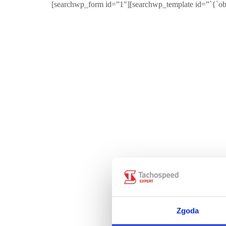
[searchwp_form id=”1″][searchwp_template id=”`{`obj
Zgoda