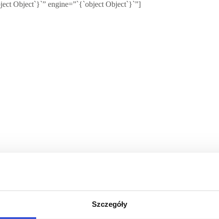
ect Object`}`” engine=”`{`object Object`}`”]
Szczegóły